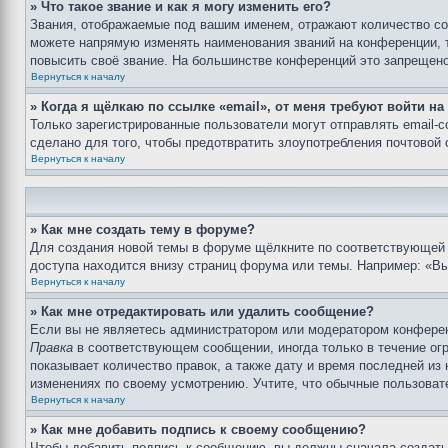
» Что такое звание и как я могу изменить его?
Звания, отображаемые под вашим именем, отражают количество с
можете напрямую изменять наименования званий на конференции, 
повысить своё звание. На большинстве конференций это запрещено
Вернуться к началу
» Когда я щёлкаю по ссылке «email», от меня требуют войти н
Только зарегистрированные пользователи могут отправлять email-
сделано для того, чтобы предотвратить злоупотребления почтовой
Вернуться к началу
» Как мне создать тему в форуме?
Для создания новой темы в форуме щёлкните по соответствующей 
доступа находится внизу страниц форума или темы. Например: «Вы 
Вернуться к началу
» Как мне отредактировать или удалить сообщение?
Если вы не являетесь администратором или модератором конферен
Правка
в соответствующем сообщении, иногда только в течение огр
показывает количество правок, а также дату и время последней из
изменениях по своему усмотрению. Учтите, что обычные пользовате
Вернуться к началу
» Как мне добавить подпись к своему сообщению?
Чтобы добавить подпись к сообщению, вы должны сначала создать