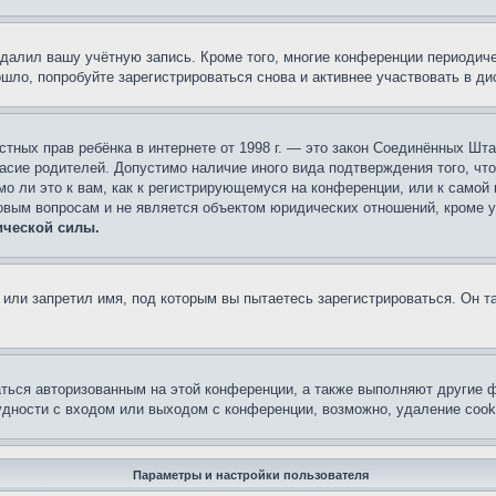
удалил вашу учётную запись. Кроме того, многие конференции периоди
ло, попробуйте зарегистрироваться снова и активнее участвовать в ди
 частных прав ребёнка в интернете от 1998 г. — это закон Соединённых 
асие родителей. Допустимо наличие иного вида подтверждения того, чт
о ли это к вам, как к регистрирующемуся на конференции, или к самой
овым вопросам и не является объектом юридических отношений, кроме 
ической силы.
или запретил имя, под которым вы пытаетесь зарегистрироваться. Он т
аться авторизованным на этой конференции, а также выполняют другие ф
дности с входом или выходом с конференции, возможно, удаление cook
Параметры и настройки пользователя