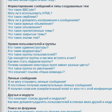
Как мне вновь поднять мою тему?
Форматирование сообщений и типы создаваемых тем
Что такое BBCode?
Могу ли я использовать HTML?
Что такое смайлики?
Могу ли я добавлять изображения к сообщениям?
Что такое важные объявления?
Что такое объявления?
Что такое прилепленные темы?
Что такое закрытые темы?
Что такое значки тем?
Уровни пользователей и группы
Кто такие администраторы?
Кто такие модераторы?
Что такое группы пользователей?
Где находятся группы и как мне вступить в них?
Как мне стать лидером группы?
Почему названия некоторых групп имеют разные цвета?
Что такое группа по умолчанию?
Что означает ссылка «Наша команда»?
Личные сообщения
Я не могу отправить личные сообщения!
Я постоянно получаю нежелательные личные сообщения!
Я получил спам или оскорбительный email от кого-то с этой конференци
Друзья и недруги
Что означают списки друзей и недругов?
Как мне добавлять/удалять пользователей в списках моих друзей и недр
Поиск по форумам
Как мне выполнить поиск по форуму или форумам?