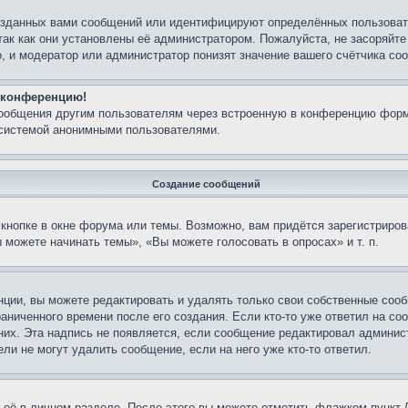
озданных вами сообщений или идентифицируют определённых пользовате
так как они установлены её администратором. Пожалуйста, не засоряйт
, и модератор или администратор понизят значение вашего счётчика со
а конференцию!
сообщения другим пользователям через встроенную в конференцию форм
 системой анонимными пользователями.
Создание сообщений
кнопке в окне форума или темы. Возможно, вам придётся зарегистриров
можете начинать темы», «Вы можете голосовать в опросах» и т. п.
ции, вы можете редактировать и удалять только свои собственные сооб
аниченного времени после его создания. Если кто-то уже ответил на со
 них. Эта надпись не появляется, если сообщение редактировал админис
ли не могут удалить сообщение, если на него уже кто-то ответил.
 её в личном разделе. После этого вы можете отметить флажком пункт