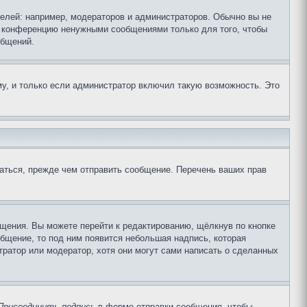
лей: например, модераторов и администраторов. Обычно вы не
е конференцию ненужными сообщениями только для того, чтобы
общений.
у, и только если администратор включил такую возможность. Это
аться, прежде чем отправить сообщение. Перечень ваших прав
щения. Вы можете перейти к редактированию, щёлкнув по кнопке
общение, то под ним появится небольшая надпись, которая
тратор или модератор, хотя они могут сами написать о сделанных
Присоединить подпись
в форме отправки сообщения, чтобы