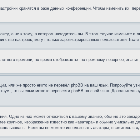
астройки хранятся в базе данных конференции. Чтобы изменить их, пер
су, а не к тому, в котором находитесь вы. В этом случае измените в ли
льшинство настроек, могут только зарегистрированные пользователи. Есл
 летнего времени, но время отображается по-прежнему неверное, значит
ии, или же просто никто не перевёл phpBB на ваш язык. Попробуйте узн
ествует, то вы сами можете перевести phpBB на свой язык. Дополнител
ия. Одно из них может относиться к вашему званию, обычно это звёздо
лее крупное, изображение известно как «аватара» и обычно уникально д
ь использованы. Если вы не можете использовать аватары, свяжитесь с