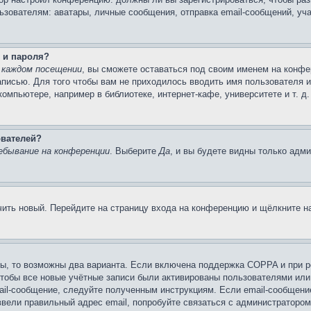
вателям: аватары, личные сообщения, отправка email-сообщений, участи
 и пароля?
 каждом посещении
, вы сможете оставаться под своим именем на конфе
записью. Для того чтобы вам не приходилось вводить имя пользователя 
мпьютере, например в библиотеке, интернет-кафе, университете и т. д
ователей?
ебывание на конференции
. Выберите
Да
, и вы будете видны только адм
учить новый. Перейдите на страницу входа на конференцию и щёлкните 
ы, то возможны два варианта. Если включена поддержка COPPA и при ре
чтобы все новые учётные записи были активированы пользователями или
ail-сообщение, следуйте полученным инструкциям. Если email-сообщение
ввели правильный адрес email, попробуйте связаться с администратором