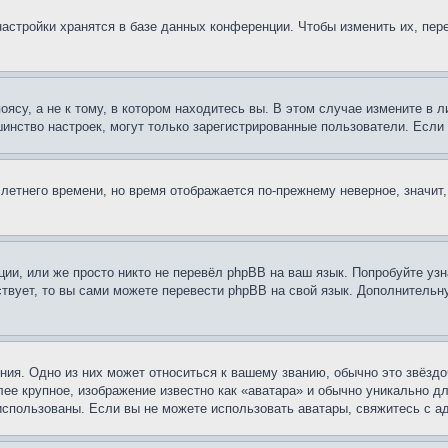
астройки хранятся в базе данных конференции. Чтобы изменить их, пер
су, а не к тому, в котором находитесь вы. В этом случае измените в ли
льшинство настроек, могут только зарегистрированные пользователи. Есл
 летнего времени, но время отображается по-прежнему неверное, значит
ии, или же просто никто не перевёл phpBB на ваш язык. Попробуйте узн
ествует, то вы сами можете перевести phpBB на свой язык. Дополнител
ия. Одно из них может относиться к вашему званию, обычно это звёздо
лее крупное, изображение известно как «аватара» и обычно уникально д
ь использованы. Если вы не можете использовать аватары, свяжитесь с