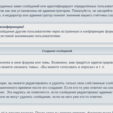
озданных вами сообщений или идентифицируют определённых пользовате
так как они установлены её администратором. Пожалуйста, не засоряйт
, и модератор или администратор понизят значение вашего счётчика со
а конференцию!
сообщения другим пользователям через встроенную в конференцию форм
 системой анонимными пользователями.
Создание сообщений
кнопке в окне форума или темы. Возможно, вам придётся зарегистриров
можете начинать темы», «Вы можете голосовать в опросах» и т. п.
ции, вы можете редактировать и удалять только свои собственные сооб
аниченного времени после его создания. Если кто-то уже ответил на со
 них. Эта надпись не появляется, если сообщение редактировал админис
ли не могут удалить сообщение, если на него уже кто-то ответил.
 её в личном разделе. После этого вы можете отметить флажком пункт