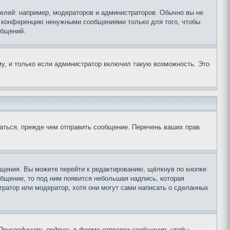
лей: например, модераторов и администраторов. Обычно вы не
е конференцию ненужными сообщениями только для того, чтобы
общений.
у, и только если администратор включил такую возможность. Это
аться, прежде чем отправить сообщение. Перечень ваших прав
щения. Вы можете перейти к редактированию, щёлкнув по кнопке
общение, то под ним появится небольшая надпись, которая
тратор или модератор, хотя они могут сами написать о сделанных
Присоединить подпись
в форме отправки сообщения, чтобы