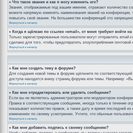
» Что такое звание и как я могу изменить его?
Звания, отображаемые под вашим именем, отражают количество с
можете напрямую изменять наименования званий на конференции, 
повысить своё звание. На большинстве конференций это запрещено
Вернуться к началу
» Когда я щёлкаю по ссылке «email», от меня требуют войти н
Только зарегистрированные пользователи могут отправлять email-
сделано для того, чтобы предотвратить злоупотребления почтовой
Вернуться к началу
» Как мне создать тему в форуме?
Для создания новой темы в форуме щёлкните по соответствующей 
доступа находится внизу страниц форума или темы. Например: «Вы 
Вернуться к началу
» Как мне отредактировать или удалить сообщение?
Если вы не являетесь администратором или модератором конферен
Правка
в соответствующем сообщении, иногда только в течение огр
показывает количество правок, а также дату и время последней из
изменениях по своему усмотрению. Учтите, что обычные пользовате
Вернуться к началу
» Как мне добавить подпись к своему сообщению?
Чтобы добавить подпись к сообщению, вы должны сначала создать