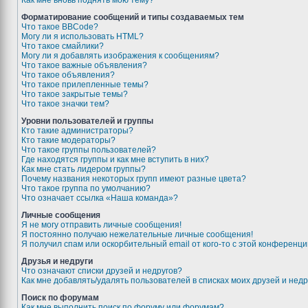
Как мне вновь поднять мою тему?
Форматирование сообщений и типы создаваемых тем
Что такое BBCode?
Могу ли я использовать HTML?
Что такое смайлики?
Могу ли я добавлять изображения к сообщениям?
Что такое важные объявления?
Что такое объявления?
Что такое прилепленные темы?
Что такое закрытые темы?
Что такое значки тем?
Уровни пользователей и группы
Кто такие администраторы?
Кто такие модераторы?
Что такое группы пользователей?
Где находятся группы и как мне вступить в них?
Как мне стать лидером группы?
Почему названия некоторых групп имеют разные цвета?
Что такое группа по умолчанию?
Что означает ссылка «Наша команда»?
Личные сообщения
Я не могу отправить личные сообщения!
Я постоянно получаю нежелательные личные сообщения!
Я получил спам или оскорбительный email от кого-то с этой конференци
Друзья и недруги
Что означают списки друзей и недругов?
Как мне добавлять/удалять пользователей в списках моих друзей и недр
Поиск по форумам
Как мне выполнить поиск по форуму или форумам?