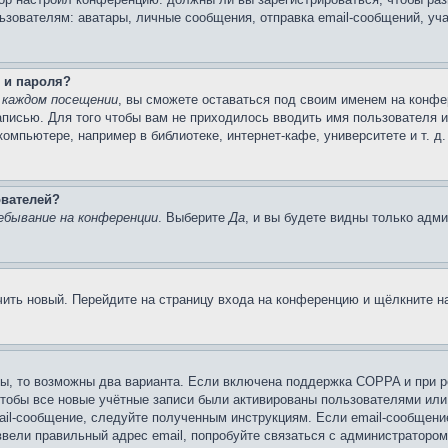
вателям: аватары, личные сообщения, отправка email-сообщений, участи
 и пароля?
 каждом посещении
, вы сможете оставаться под своим именем на конфе
записью. Для того чтобы вам не приходилось вводить имя пользователя 
мпьютере, например в библиотеке, интернет-кафе, университете и т. д
ователей?
ебывание на конференции
. Выберите
Да
, и вы будете видны только адм
учить новый. Перейдите на страницу входа на конференцию и щёлкните 
ы, то возможны два варианта. Если включена поддержка COPPA и при ре
чтобы все новые учётные записи были активированы пользователями или
ail-сообщение, следуйте полученным инструкциям. Если email-сообщение
ввели правильный адрес email, попробуйте связаться с администратором