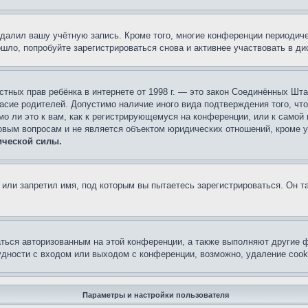
удалил вашу учётную запись. Кроме того, многие конференции периоди
ло, попробуйте зарегистрироваться снова и активнее участвовать в ди
 частных прав ребёнка в интернете от 1998 г. — это закон Соединённых 
асие родителей. Допустимо наличие иного вида подтверждения того, чт
о ли это к вам, как к регистрирующемуся на конференции, или к самой
овым вопросам и не является объектом юридических отношений, кроме 
ической силы.
или запретил имя, под которым вы пытаетесь зарегистрироваться. Он т
аться авторизованным на этой конференции, а также выполняют другие ф
дности с входом или выходом с конференции, возможно, удаление cook
Параметры и настройки пользователя