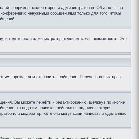
лей: например, модераторов и администраторов. Обычно вы не
е конференцию ненужными сообщениями только для того, чтобы
общений.
у, и только если администратор включил такую возможность. Это
аться, прежде чем отправить сообщение. Перечень ваших прав
щения. Вы можете перейти к редактированию, щёлкнув по кнопке
общение, то под ним появится небольшая надпись, которая
тратор или модератор, хотя они могут сами написать о сделанных
Присоединить подпись
в форме отправки сообщения, чтобы