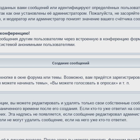
озданных вами сообщений или идентифицируют определённых пользовате
так как они установлены её администратором. Пожалуйста, не засоряйт
, и модератор или администратор понизят значение вашего счётчика со
а конференцию!
сообщения другим пользователям через встроенную в конференцию форм
 системой анонимными пользователями.
Создание сообщений
кнопке в окне форума или темы. Возможно, вам придётся зарегистриров
можете начинать темы», «Вы можете голосовать в опросах» и т. п.
ции, вы можете редактировать и удалять только свои собственные сооб
аниченного времени после его создания. Если кто-то уже ответил на со
 них. Эта надпись не появляется, если сообщение редактировал админис
ли не могут удалить сообщение, если на него уже кто-то ответил.
 её в личном разделе. После этого вы можете отметить флажком пункт