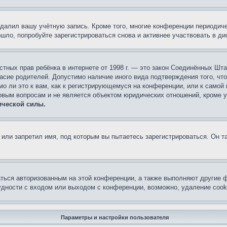
удалил вашу учётную запись. Кроме того, многие конференции периоди
ло, попробуйте зарегистрироваться снова и активнее участвовать в ди
 частных прав ребёнка в интернете от 1998 г. — это закон Соединённых 
асие родителей. Допустимо наличие иного вида подтверждения того, чт
о ли это к вам, как к регистрирующемуся на конференции, или к самой
овым вопросам и не является объектом юридических отношений, кроме 
ической силы.
или запретил имя, под которым вы пытаетесь зарегистрироваться. Он т
аться авторизованным на этой конференции, а также выполняют другие ф
дности с входом или выходом с конференции, возможно, удаление cook
Параметры и настройки пользователя