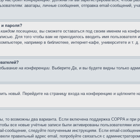
вателям: аватары, личные сообщения, отправка email-сообщений, участи
 и пароля?
 каждом посещении
, вы сможете оставаться под своим именем на конфе
записью. Для того чтобы вам не приходилось вводить имя пользователя 
мпьютере, например в библиотеке, интернет-кафе, университете и т. д
ователей?
ебывание на конференции
. Выберите
Да
, и вы будете видны только адм
учить новый. Перейдите на страницу входа на конференцию и щёлкните 
ы, то возможны два варианта. Если включена поддержка COPPA и при ре
чтобы все новые учётные записи были активированы пользователями или
ail-сообщение, следуйте полученным инструкциям. Если email-сообщение
ввели правильный адрес email, попробуйте связаться с администратором