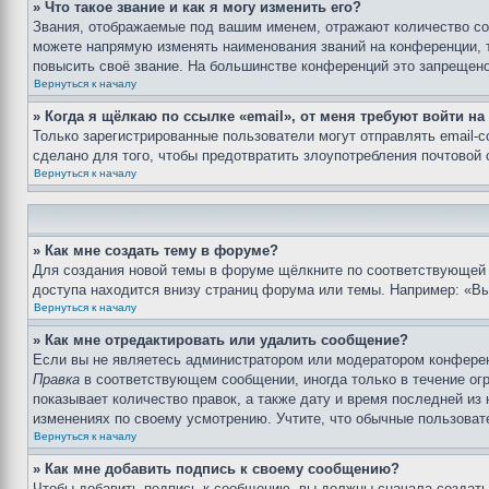
» Что такое звание и как я могу изменить его?
Звания, отображаемые под вашим именем, отражают количество с
можете напрямую изменять наименования званий на конференции, 
повысить своё звание. На большинстве конференций это запрещено
Вернуться к началу
» Когда я щёлкаю по ссылке «email», от меня требуют войти н
Только зарегистрированные пользователи могут отправлять email-
сделано для того, чтобы предотвратить злоупотребления почтовой
Вернуться к началу
» Как мне создать тему в форуме?
Для создания новой темы в форуме щёлкните по соответствующей 
доступа находится внизу страниц форума или темы. Например: «Вы 
Вернуться к началу
» Как мне отредактировать или удалить сообщение?
Если вы не являетесь администратором или модератором конферен
Правка
в соответствующем сообщении, иногда только в течение огр
показывает количество правок, а также дату и время последней из
изменениях по своему усмотрению. Учтите, что обычные пользовате
Вернуться к началу
» Как мне добавить подпись к своему сообщению?
Чтобы добавить подпись к сообщению, вы должны сначала создать