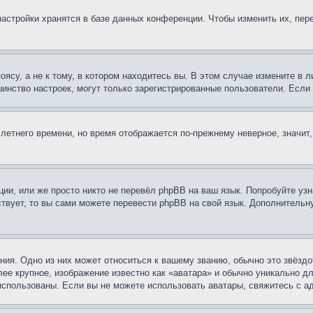
астройки хранятся в базе данных конференции. Чтобы изменить их, пер
су, а не к тому, в котором находитесь вы. В этом случае измените в ли
льшинство настроек, могут только зарегистрированные пользователи. Есл
 летнего времени, но время отображается по-прежнему неверное, значит
ии, или же просто никто не перевёл phpBB на ваш язык. Попробуйте узн
ествует, то вы сами можете перевести phpBB на свой язык. Дополнител
ия. Одно из них может относиться к вашему званию, обычно это звёздо
лее крупное, изображение известно как «аватара» и обычно уникально д
ь использованы. Если вы не можете использовать аватары, свяжитесь с