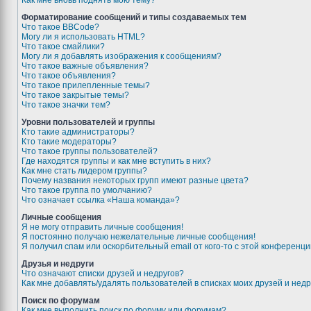
Как мне вновь поднять мою тему?
Форматирование сообщений и типы создаваемых тем
Что такое BBCode?
Могу ли я использовать HTML?
Что такое смайлики?
Могу ли я добавлять изображения к сообщениям?
Что такое важные объявления?
Что такое объявления?
Что такое прилепленные темы?
Что такое закрытые темы?
Что такое значки тем?
Уровни пользователей и группы
Кто такие администраторы?
Кто такие модераторы?
Что такое группы пользователей?
Где находятся группы и как мне вступить в них?
Как мне стать лидером группы?
Почему названия некоторых групп имеют разные цвета?
Что такое группа по умолчанию?
Что означает ссылка «Наша команда»?
Личные сообщения
Я не могу отправить личные сообщения!
Я постоянно получаю нежелательные личные сообщения!
Я получил спам или оскорбительный email от кого-то с этой конференци
Друзья и недруги
Что означают списки друзей и недругов?
Как мне добавлять/удалять пользователей в списках моих друзей и недр
Поиск по форумам
Как мне выполнить поиск по форуму или форумам?