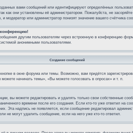
озданных вами сообщений или идентифицируют определённых пользовате
так как они установлены её администратором. Пожалуйста, не засоряйт
, и модератор или администратор понизят значение вашего счётчика со
а конференцию!
сообщения другим пользователям через встроенную в конференцию форм
 системой анонимными пользователями.
Создание сообщений
кнопке в окне форума или темы. Возможно, вам придётся зарегистриров
можете начинать темы», «Вы можете голосовать в опросах» и т. п.
ции, вы можете редактировать и удалять только свои собственные сооб
аниченного времени после его создания. Если кто-то уже ответил на со
 них. Эта надпись не появляется, если сообщение редактировал админис
ли не могут удалить сообщение, если на него уже кто-то ответил.
 её в личном разделе. После этого вы можете отметить флажком пункт