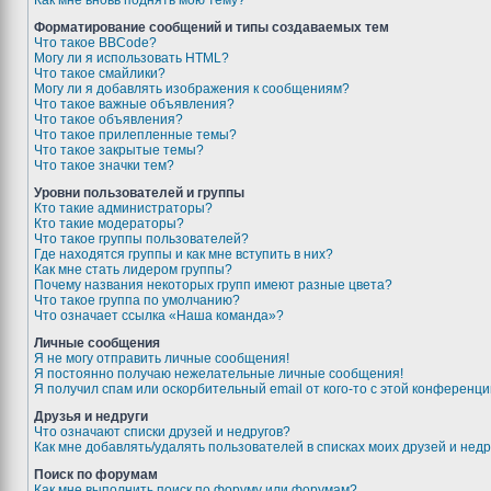
Как мне вновь поднять мою тему?
Форматирование сообщений и типы создаваемых тем
Что такое BBCode?
Могу ли я использовать HTML?
Что такое смайлики?
Могу ли я добавлять изображения к сообщениям?
Что такое важные объявления?
Что такое объявления?
Что такое прилепленные темы?
Что такое закрытые темы?
Что такое значки тем?
Уровни пользователей и группы
Кто такие администраторы?
Кто такие модераторы?
Что такое группы пользователей?
Где находятся группы и как мне вступить в них?
Как мне стать лидером группы?
Почему названия некоторых групп имеют разные цвета?
Что такое группа по умолчанию?
Что означает ссылка «Наша команда»?
Личные сообщения
Я не могу отправить личные сообщения!
Я постоянно получаю нежелательные личные сообщения!
Я получил спам или оскорбительный email от кого-то с этой конференци
Друзья и недруги
Что означают списки друзей и недругов?
Как мне добавлять/удалять пользователей в списках моих друзей и недр
Поиск по форумам
Как мне выполнить поиск по форуму или форумам?