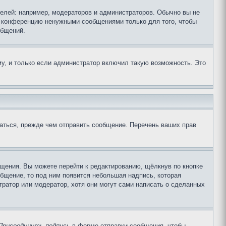
лей: например, модераторов и администраторов. Обычно вы не
е конференцию ненужными сообщениями только для того, чтобы
общений.
у, и только если администратор включил такую возможность. Это
аться, прежде чем отправить сообщение. Перечень ваших прав
щения. Вы можете перейти к редактированию, щёлкнув по кнопке
общение, то под ним появится небольшая надпись, которая
тратор или модератор, хотя они могут сами написать о сделанных
Присоединить подпись
в форме отправки сообщения, чтобы