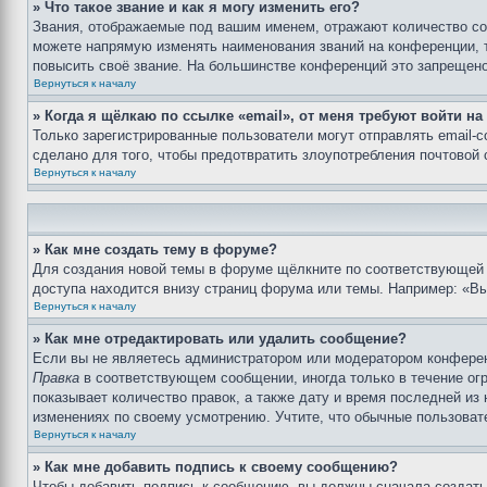
» Что такое звание и как я могу изменить его?
Звания, отображаемые под вашим именем, отражают количество с
можете напрямую изменять наименования званий на конференции, 
повысить своё звание. На большинстве конференций это запрещено
Вернуться к началу
» Когда я щёлкаю по ссылке «email», от меня требуют войти н
Только зарегистрированные пользователи могут отправлять email-
сделано для того, чтобы предотвратить злоупотребления почтовой
Вернуться к началу
» Как мне создать тему в форуме?
Для создания новой темы в форуме щёлкните по соответствующей 
доступа находится внизу страниц форума или темы. Например: «Вы 
Вернуться к началу
» Как мне отредактировать или удалить сообщение?
Если вы не являетесь администратором или модератором конферен
Правка
в соответствующем сообщении, иногда только в течение огр
показывает количество правок, а также дату и время последней из
изменениях по своему усмотрению. Учтите, что обычные пользовате
Вернуться к началу
» Как мне добавить подпись к своему сообщению?
Чтобы добавить подпись к сообщению, вы должны сначала создать