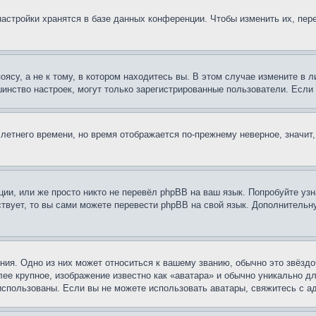
астройки хранятся в базе данных конференции. Чтобы изменить их, пер
су, а не к тому, в котором находитесь вы. В этом случае измените в ли
льшинство настроек, могут только зарегистрированные пользователи. Есл
 летнего времени, но время отображается по-прежнему неверное, значит
ии, или же просто никто не перевёл phpBB на ваш язык. Попробуйте узн
ествует, то вы сами можете перевести phpBB на свой язык. Дополнител
ия. Одно из них может относиться к вашему званию, обычно это звёздо
лее крупное, изображение известно как «аватара» и обычно уникально д
ь использованы. Если вы не можете использовать аватары, свяжитесь с