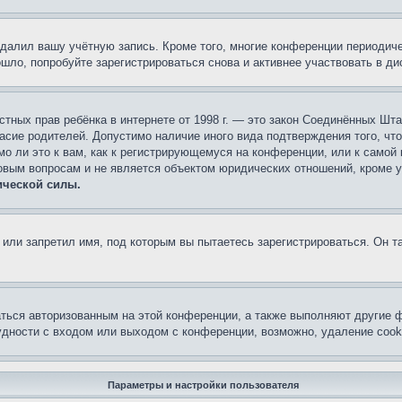
удалил вашу учётную запись. Кроме того, многие конференции периоди
ло, попробуйте зарегистрироваться снова и активнее участвовать в ди
 частных прав ребёнка в интернете от 1998 г. — это закон Соединённых 
асие родителей. Допустимо наличие иного вида подтверждения того, чт
о ли это к вам, как к регистрирующемуся на конференции, или к самой
овым вопросам и не является объектом юридических отношений, кроме 
ической силы.
или запретил имя, под которым вы пытаетесь зарегистрироваться. Он т
аться авторизованным на этой конференции, а также выполняют другие ф
дности с входом или выходом с конференции, возможно, удаление cook
Параметры и настройки пользователя