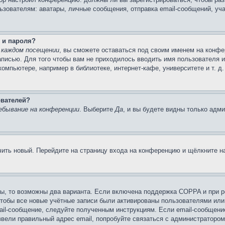
вателям: аватары, личные сообщения, отправка email-сообщений, участи
 и пароля?
 каждом посещении
, вы сможете оставаться под своим именем на конфе
записью. Для того чтобы вам не приходилось вводить имя пользователя 
мпьютере, например в библиотеке, интернет-кафе, университете и т. д
ователей?
ебывание на конференции
. Выберите
Да
, и вы будете видны только адм
учить новый. Перейдите на страницу входа на конференцию и щёлкните 
ы, то возможны два варианта. Если включена поддержка COPPA и при ре
чтобы все новые учётные записи были активированы пользователями или
ail-сообщение, следуйте полученным инструкциям. Если email-сообщение
ввели правильный адрес email, попробуйте связаться с администратором